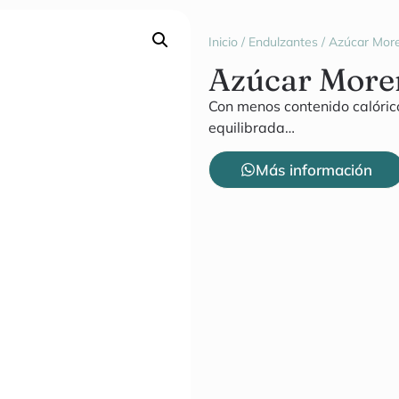
Inicio
/
Endulzantes
/ Azúcar Mor
Azúcar More
Con menos contenido calórico
equilibrada…
Más información