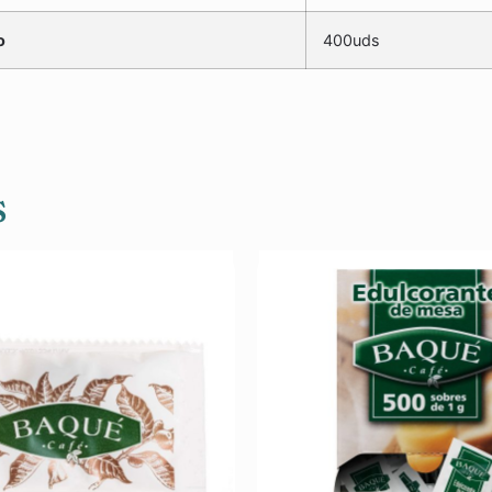
o
400uds
s