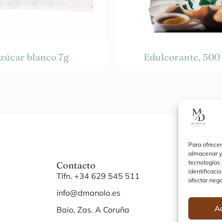
zúcar blanco 7g
Edulcorante, 500
35,00
€
Para ofrecer
almacenar y/
tecnologías
Contacto
Siti
identificaci
Tlfn. +34 629 545 511
Inici
afectar nega
info@dmanolo.es
Noso
A
Baio, Zas. A Coruña
Cont