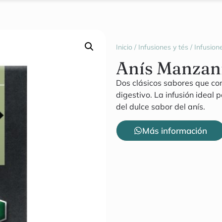
Inicio
/
Infusiones y tés
/
Infusion
Anís Manzani
Dos clásicos sabores que co
digestivo. La infusión ideal
del dulce sabor del anís.
Más información