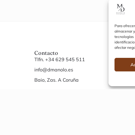
Para ofrecer
almacenar y/
tecnologías
identificaci
afectar nega
Contacto
Siti
Tlfn. +34 629 545 511
Inici
A
info@dmanolo.es
Noso
Baio, Zas. A Coruña
Cont