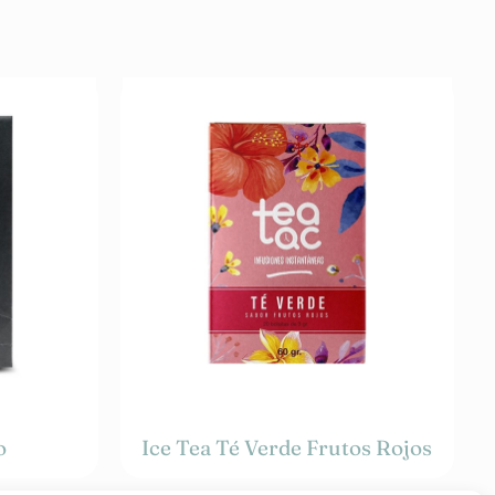
o
Ice Tea Té Verde Frutos Rojos
35,00
€