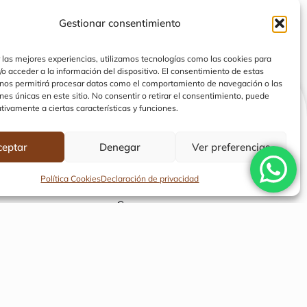
Gestionar consentimiento
 las mejores experiencias, utilizamos tecnologías como las cookies para
o acceder a la información del dispositivo. El consentimiento de estas
 nos permitirá procesar datos como el comportamiento de navegación o las
ones únicas en este sitio. No consentir o retirar el consentimiento, puede
tivamente a ciertas características y funciones.
o
Catálogo
o
Cafés
ceptar
Denegar
Ver preferencias
tros
Tés
Política Cookies
Declaración de privacidad
acto
Dulces
Cacao
Endulzantes