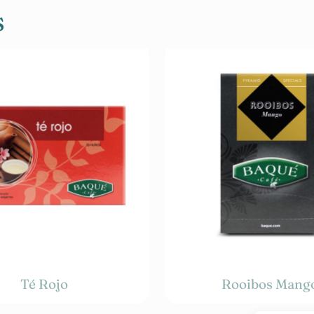
s
Té Rojo
Rooibos Mang
35,00
€
35,00
€